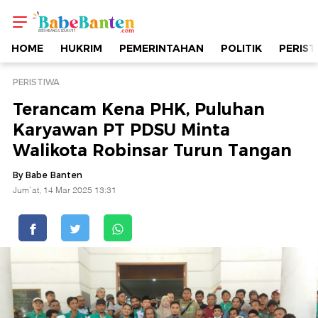
Terancam
Kena
HOME
HUKRIM
PEMERINTAHAN
POLITIK
PERIST
PHK,
PERISTIWA
Terancam Kena PHK, Puluhan
Puluhan
Karyawan PT PDSU Minta
Walikota Robinsar Turun Tangan
Karyawan
By Babe Banten
PT
Jum`at, 14 Mar 2025 13:31
PDSU
Minta
Walikota