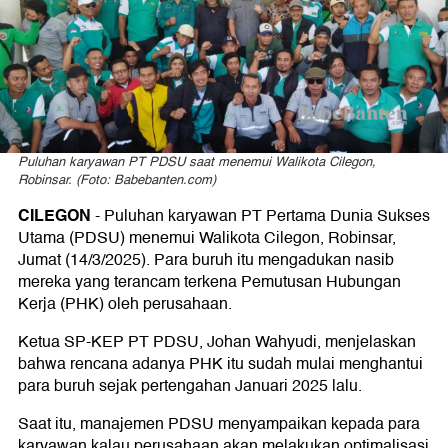
Robinsar
Turun
Tangan
Puluhan karyawan PT PDSU saat menemui Walikota Cilegon,
Robinsar. (Foto: Babebanten.com)
CILEGON
- Puluhan karyawan PT Pertama Dunia Sukses
Utama (PDSU) menemui Walikota Cilegon, Robinsar,
Jumat (14/3/2025). Para buruh itu mengadukan nasib
mereka yang terancam terkena Pemutusan Hubungan
Kerja (PHK) oleh perusahaan.
Ketua SP-KEP PT PDSU, Johan Wahyudi, menjelaskan
bahwa rencana adanya PHK itu sudah mulai menghantui
para buruh sejak pertengahan Januari 2025 lalu.
Saat itu, manajemen PDSU menyampaikan kepada para
karyawan kalau perusahaan akan melakukan optimalisasi