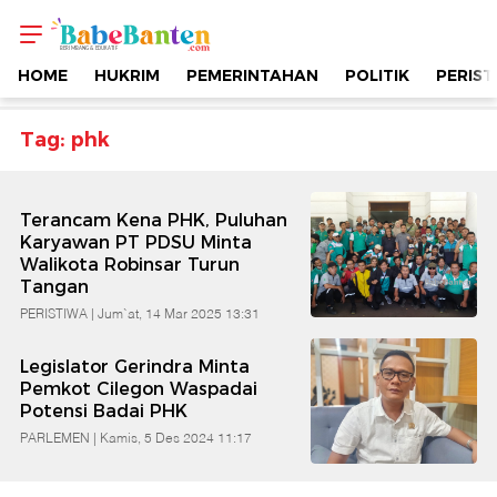
Topik
-
HOME
HUKRIM
PEMERINTAHAN
POLITIK
PERIST
Phk
Tag: phk
|
Terancam Kena PHK, Puluhan
Berimbang
Karyawan PT PDSU Minta
Walikota Robinsar Turun
Tangan
&
PERISTIWA |
Jum`at, 14 Mar 2025 13:31
Edukatif
Legislator Gerindra Minta
Pemkot Cilegon Waspadai
|
Potensi Badai PHK
PARLEMEN |
Kamis, 5 Des 2024 11:17
Babe