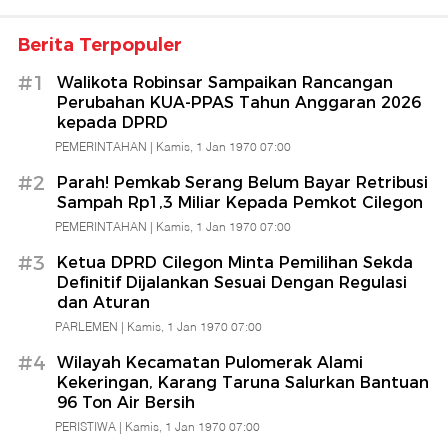
Banten
Berita Terpopuler
#1
Walikota Robinsar Sampaikan Rancangan
Perubahan KUA-PPAS Tahun Anggaran 2026
kepada DPRD
PEMERINTAHAN |
Kamis, 1 Jan 1970 07:00
#2
Parah! Pemkab Serang Belum Bayar Retribusi
Sampah Rp1,3 Miliar Kepada Pemkot Cilegon
PEMERINTAHAN |
Kamis, 1 Jan 1970 07:00
#3
Ketua DPRD Cilegon Minta Pemilihan Sekda
Definitif Dijalankan Sesuai Dengan Regulasi
dan Aturan
PARLEMEN |
Kamis, 1 Jan 1970 07:00
#4
Wilayah Kecamatan Pulomerak Alami
Kekeringan, Karang Taruna Salurkan Bantuan
96 Ton Air Bersih
PERISTIWA |
Kamis, 1 Jan 1970 07:00