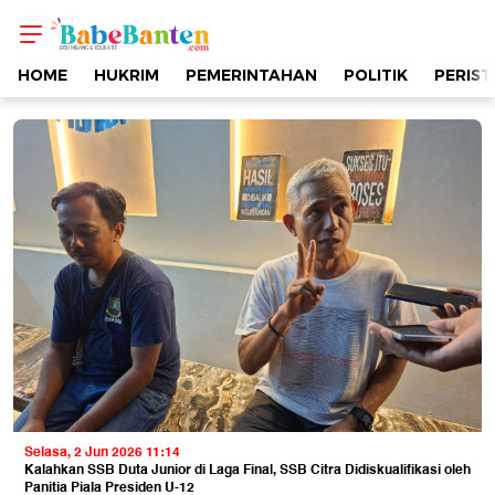
OLAHRAGA
|
HOME
HUKRIM
PEMERINTAHAN
POLITIK
PERIST
Berimbang
&
Edukatif
|
Babe
Banten
Selasa, 2 Jun 2026 11:14
Kalahkan SSB Duta Junior di Laga Final, SSB Citra Didiskualifikasi oleh
Panitia Piala Presiden U-12