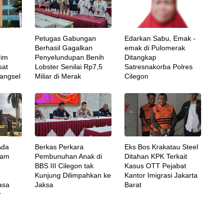
Petugas Gabungan
Edarkan Sabu, Emak -
Berhasil Gagalkan
emak di Pulomerak
rim
Penyelundupan Benih
Ditangkap
sat
Lobster Senilai Rp7,5
Satresnakorba Polres
angsel
Miliar di Merak
Cilegon
Ada
Berkas Perkara
Eks Bos Krakatau Steel
lam
Pembunuhan Anak di
Ditahan KPK Terkait
BBS III Cilegon tak
Kasus OTT Pejabat
Kunjung Dilimpahkan ke
Kantor Imigrasi Jakarta
asa
Jaksa
Barat
r