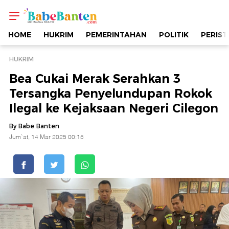
Bea
Cukai
HOME
HUKRIM
PEMERINTAHAN
POLITIK
PERIST
Merak
HUKRIM
Bea Cukai Merak Serahkan 3
Serahkan
Tersangka Penyelundupan Rokok
Ilegal ke Kejaksaan Negeri Cilegon
3
By Babe Banten
Tersangka
Jum`at, 14 Mar 2025 00:15
Penyelundupan
Rokok
Ilegal