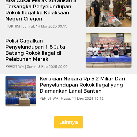
Bea Cukai Merak Serahkan 3
Babe
Tersangka Penyelundupan
Rokok Ilegal ke Kejaksaan
Negeri Cilegon
Banten
HUKRIM |
Jum`at, 14 Mar 2025 00:15
Polisi Gagalkan
Penyelundupan 1,8 Juta
Batang Rokok Ilegal di
Pelabuhan Merak
PERISTIWA |
Senin, 3 Feb 2025 20:00
Kerugian Negara Rp 5,2 Miliar Dari
Penyelundupan Rokok Ilegal yang
Diamankan Lanal Banten
PERISTIWA |
Rabu, 11 Des 2024 15:12