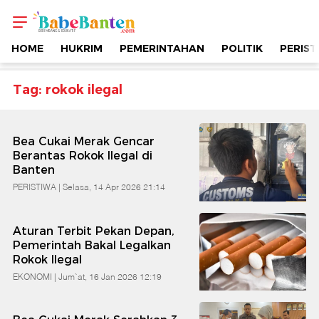
Topik
-
HOME
HUKRIM
PEMERINTAHAN
POLITIK
PERIST
Rokok
Tag: rokok ilegal
Ilegal
Bea Cukai Merak Gencar
|
Berantas Rokok Ilegal di
Banten
Berimbang
PERISTIWA |
Selasa, 14 Apr 2026 21:14
&
Aturan Terbit Pekan Depan,
Pemerintah Bakal Legalkan
Rokok Ilegal
Edukatif
EKONOMI |
Jum`at, 16 Jan 2026 12:19
|