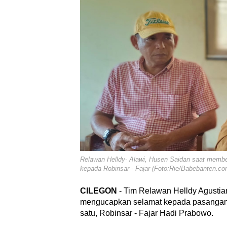
Relawan Helldy- Alawi, Husen Saidan saat memb
kepada Robinsar - Fajar (Foto:Rie/Babebanten.co
CILEGON
- Tim Relawan Helldy Agusti
mengucapkan selamat kepada pasangan c
satu, Robinsar - Fajar Hadi Prabowo.