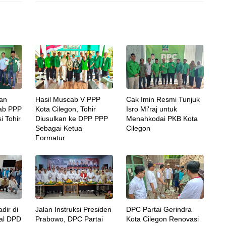
an
Hasil Muscab V PPP
Cak Imin Resmi Tunjuk
ab PPP
Kota Cilegon, Tohir
Isro Mi'raj untuk
i Tohir
Diusulkan ke DPP PPP
Menahkodai PKB Kota
Sebagai Ketua
Cilegon
Formatur
dir di
Jalan Instruksi Presiden
DPC Partai Gerindra
lal DPD
Prabowo, DPC Partai
Kota Cilegon Renovasi