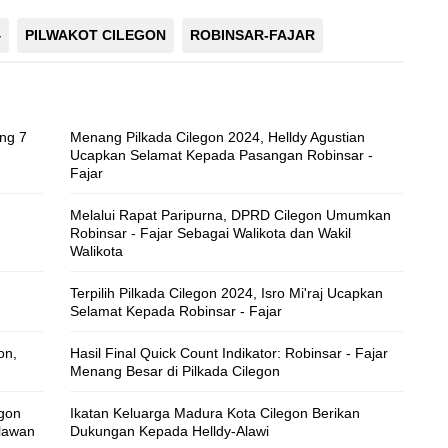
4
PILWAKOT CILEGON
ROBINSAR-FAJAR
ang 7
Menang Pilkada Cilegon 2024, Helldy Agustian
Ucapkan Selamat Kepada Pasangan Robinsar -
Fajar
Melalui Rapat Paripurna, DPRD Cilegon Umumkan
Robinsar - Fajar Sebagai Walikota dan Wakil
Walikota
Terpilih Pilkada Cilegon 2024, Isro Mi'raj Ucapkan
Selamat Kepada Robinsar - Fajar
on,
Hasil Final Quick Count Indikator: Robinsar - Fajar
Menang Besar di Pilkada Cilegon
gon
Ikatan Keluarga Madura Kota Cilegon Berikan
lawan
Dukungan Kepada Helldy-Alawi