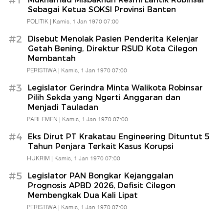
#1
Sebagai Ketua SOKSI Provinsi Banten
POLITIK |
Kamis, 1 Jan 1970 07:00
#2
Disebut Menolak Pasien Penderita Kelenjar
Getah Bening, Direktur RSUD Kota Cilegon
Membantah
PERISTIWA |
Kamis, 1 Jan 1970 07:00
#3
Legislator Gerindra Minta Walikota Robinsar
Pilih Sekda yang Ngerti Anggaran dan
Menjadi Tauladan
PARLEMEN |
Kamis, 1 Jan 1970 07:00
#4
Eks Dirut PT Krakatau Engineering Dituntut 5
Tahun Penjara Terkait Kasus Korupsi
HUKRIM |
Kamis, 1 Jan 1970 07:00
#5
Legislator PAN Bongkar Kejanggalan
Prognosis APBD 2026, Defisit Cilegon
Membengkak Dua Kali Lipat
PERISTIWA |
Kamis, 1 Jan 1970 07:00