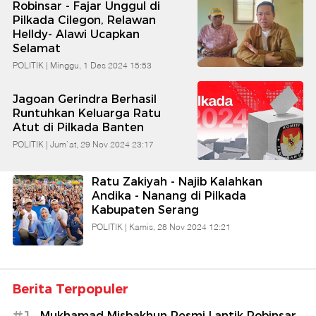
Robinsar - Fajar Unggul di
Banten
Pilkada Cilegon, Relawan
Helldy- Alawi Ucapkan
Selamat
POLITIK |
Minggu, 1 Des 2024 15:53
Jagoan Gerindra Berhasil
Runtuhkan Keluarga Ratu
Atut di Pilkada Banten
POLITIK |
Jum`at, 29 Nov 2024 23:17
Ratu Zakiyah - Najib Kalahkan
Andika - Nanang di Pilkada
Kabupaten Serang
POLITIK |
Kamis, 28 Nov 2024 12:21
Berita Terpopuler
Mukhamad Misbakhun Resmi Lantik Robinsar