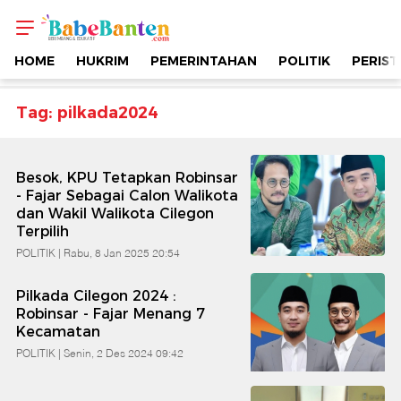
Topik
-
HOME
HUKRIM
PEMERINTAHAN
POLITIK
PERIST
Pilkada2024
Tag: pilkada2024
|
Besok, KPU Tetapkan Robinsar
Berimbang
- Fajar Sebagai Calon Walikota
dan Wakil Walikota Cilegon
Terpilih
&
POLITIK |
Rabu, 8 Jan 2025 20:54
Edukatif
Pilkada Cilegon 2024 :
Robinsar - Fajar Menang 7
|
Kecamatan
POLITIK |
Senin, 2 Des 2024 09:42
Babe