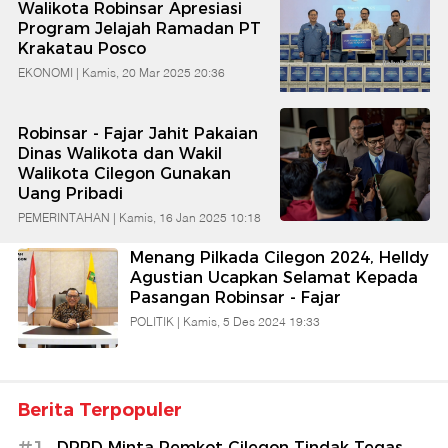
Walikota Robinsar Apresiasi
Babe
Program Jelajah Ramadan PT
Krakatau Posco
EKONOMI |
Kamis, 20 Mar 2025 20:36
Banten
Robinsar - Fajar Jahit Pakaian
Dinas Walikota dan Wakil
Walikota Cilegon Gunakan
Uang Pribadi
PEMERINTAHAN |
Kamis, 16 Jan 2025 10:18
Menang Pilkada Cilegon 2024, Helldy
Agustian Ucapkan Selamat Kepada
Pasangan Robinsar - Fajar
POLITIK |
Kamis, 5 Des 2024 19:33
Berita Terpopuler
DPRD Minta Pemkot Cilegon Tindak Tegas