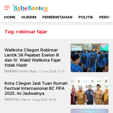
Topik
-
HOME
HUKRIM
PEMERINTAHAN
POLITIK
PERIST
Robinsar
Tag: robinsar fajar
Fajar
Walikota Cilegon Robinsar
|
Lantik 36 Pejabat Eselon III
dan IV, Wakil Walikota Fajar
tidak Hadir
Berimbang
PEMERINTAHAN |
Rabu, 17 Jun 2026 11:13
&
Kota Cilegon Jadi Tuan Rumah
Festival Internasional BC FIFA
Edukatif
2025, Ini Jadwalnya
PERISTIWA |
Senin, 4 Aug 2025 16:45
|