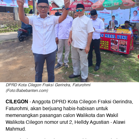
Jaringan
dan
Relawan
DPRD Kota Cilegon Fraksi Gerindra, Faturohmi
(Foto:Babebanten.com)
CILEGON
- Anggota DPRD Kota Cilegon Fraksi Gerindra,
Faturohmi, akan berjuang habis-habisan untuk
memenangkan pasangan calon Walikota dan Wakil
Walikota Cilegon nomor urut 2, Helldy Agustian - Alawi
Mahmud.