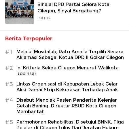
Bihalal DPD Partai Gelora Kota
Cilegon, Sinyal Bergabung?
POLITIK
Berita Terpopuler
#1
Melalui Musdalub, Ratu Amalia Terpilih Secara
Aklamasi Sebagai Ketua DPD II Golkar Cilegon
#2
Ini Kriteria Sekda Cilegon Menurut Walikota
Robinsar
#3
Lintas Organisasi di Kabupaten Lebak Gelar
Aksi Damai Stop Kekerasan Terhadap Anak
#4
Disebut Menolak Pasien Penderita Kelenjar
Getah Bening, Direktur RSUD Kota Cilegon
Membantah
#5
Permohonan Rehabilitasi Disetujui BNNK, Tiga
Pelajar di Cilegon Lolos Dari Jeratan Hukum