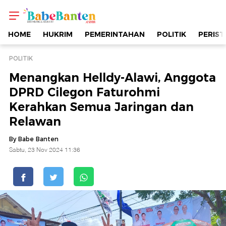
Menangkan
Helldy-
HOME
HUKRIM
PEMERINTAHAN
POLITIK
PERIST
Alawi,
POLITIK
Menangkan Helldy-Alawi, Anggota
Anggota
DPRD Cilegon Faturohmi
Kerahkan Semua Jaringan dan
DPRD
Relawan
Cilegon
By Babe Banten
Sabtu, 23 Nov 2024 11:36
Faturohmi
Kerahkan
Semua