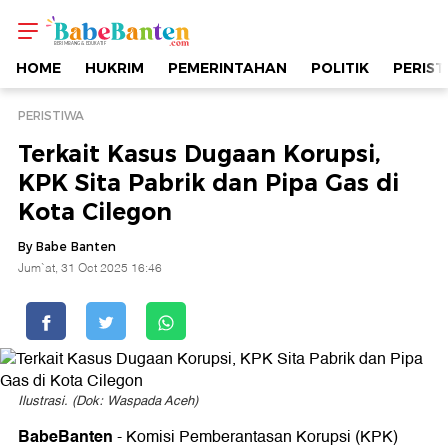
Terkait
Kasus
HOME
HUKRIM
PEMERINTAHAN
POLITIK
PERIST
Dugaan
PERISTIWA
Terkait Kasus Dugaan Korupsi,
Korupsi,
KPK Sita Pabrik dan Pipa Gas di
Kota Cilegon
KPK
By Babe Banten
Sita
Jum`at, 31 Oct 2025 16:46
Pabrik
dan
Ilustrasi. (Dok: Waspada Aceh)
Pipa
BabeBanten
- Komisi Pemberantasan Korupsi (KPK)