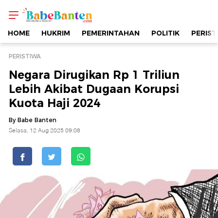
Negara
Dirugikan
HOME
HUKRIM
PEMERINTAHAN
POLITIK
PERIST
Rp
PERISTIWA
Negara Dirugikan Rp 1 Triliun
1
Lebih Akibat Dugaan Korupsi
Kuota Haji 2024
Triliun
By Babe Banten
Lebih
Selasa, 12 Aug 2025 09:08
Akibat
Dugaan
Korupsi