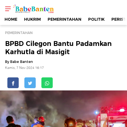
BPBD
Cilegon
HOME
HUKRIM
PEMERINTAHAN
POLITIK
PERIST
Bantu
PEMERINTAHAN
BPBD Cilegon Bantu Padamkan
Padamkan
Karhutla di Masigit
Karhutla
By Babe Banten
Kamis, 7 Nov 2024 16:17
di
Masigit