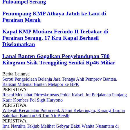
Puloampel Serang
Penumpang KMP Athaya Jatuh ke Laut di
Perairan Merak
Kapal KMP Mutiara Ferindo II Terbakar di
Perairan Serang, 17 Kru Kapal Berhasil
Diselamatkan
Lanal Banten Gagalkan Penyelundupan 780
Kilogram Sisik Trenggiling Senilai Rp46 Miliar
Berita Lainnya
Soroti Pengelolaan Belanja Jasa Tenaga Ahli Pemprov Banten,
Barisan Milenial Banten Melapor ke BPK
PERISTIWA
Resmi Menjabat Dirreskrimsus Polda Kalsel, Ini Perjalanan Panjang
Karir Kombes Pol Sigit Haryono
PERISTIWA
Wilayah Kecamatan Pulomerak Alami Kekeringan, Karang Taruna
Salurkan Bantuan 96 Ton Air Bersih
PERISTIWA
Irna Narulita Takjub Melihat Gebyar Bakti Wanita Nusantara di