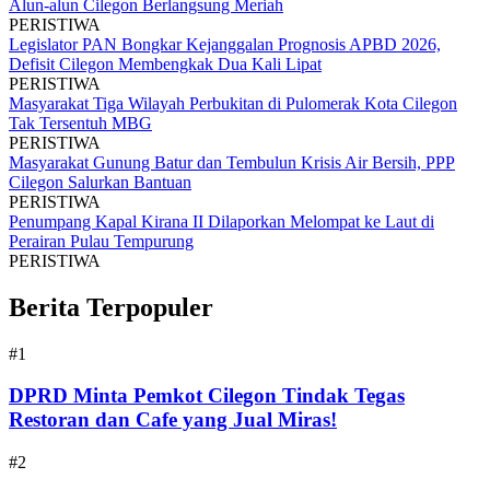
Alun-alun Cilegon Berlangsung Meriah
PERISTIWA
Legislator PAN Bongkar Kejanggalan Prognosis APBD 2026,
Defisit Cilegon Membengkak Dua Kali Lipat
PERISTIWA
Masyarakat Tiga Wilayah Perbukitan di Pulomerak Kota Cilegon
Tak Tersentuh MBG
PERISTIWA
Masyarakat Gunung Batur dan Tembulun Krisis Air Bersih, PPP
Cilegon Salurkan Bantuan
PERISTIWA
Penumpang Kapal Kirana II Dilaporkan Melompat ke Laut di
Perairan Pulau Tempurung
PERISTIWA
Berita Terpopuler
#1
DPRD Minta Pemkot Cilegon Tindak Tegas
Restoran dan Cafe yang Jual Miras!
#2