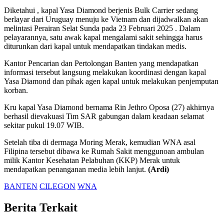
Diketahui , kapal Yasa Diamond berjenis Bulk Carrier sedang
berlayar dari Uruguay menuju ke Vietnam dan dijadwalkan akan
melintasi Perairan Selat Sunda pada 23 Februari 2025 . Dalam
pelayarannya, satu awak kapal mengalami sakit sehingga harus
diturunkan dari kapal untuk mendapatkan tindakan medis.
Kantor Pencarian dan Pertolongan Banten yang mendapatkan
informasi tersebut langsung melakukan koordinasi dengan kapal
Yasa Diamond dan pihak agen kapal untuk melakukan penjemputan
korban.
Kru kapal Yasa Diamond bernama Rin Jethro Oposa (27) akhirnya
berhasil dievakuasi Tim SAR gabungan dalam keadaan selamat
sekitar pukul 19.07 WIB.
Setelah tiba di dermaga Moring Merak, kemudian WNA asal
Filipina tersebut dibawa ke Rumah Sakit menggunoan ambulan
milik Kantor Kesehatan Pelabuhan (KKP) Merak untuk
mendapatkan penanganan media lebih lanjut.
(Ardi)
BANTEN
CILEGON
WNA
Berita Terkait