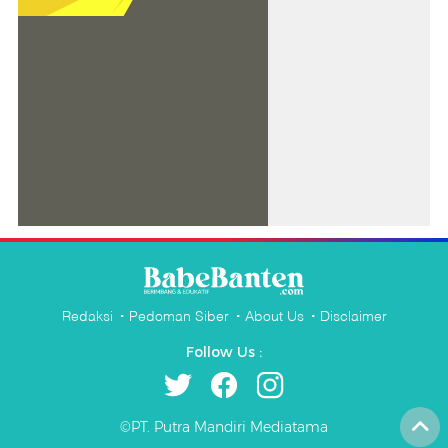
Redaksi
Pedoman Siber
About Us
Disclaimer
Follow Us :
©PT. Putra Mandiri Mediatama