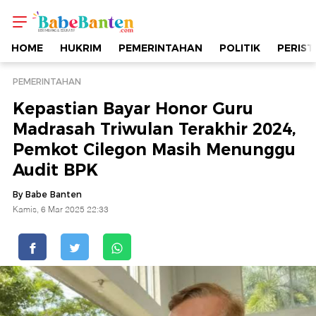
Kepastian
Bayar
HOME
HUKRIM
PEMERINTAHAN
POLITIK
PERIST
Honor
PEMERINTAHAN
Kepastian Bayar Honor Guru
Guru
Madrasah Triwulan Terakhir 2024,
Pemkot Cilegon Masih Menunggu
Madrasah
Audit BPK
Triwulan
By Babe Banten
Kamis, 6 Mar 2025 22:33
Terakhir
2024,
Pemkot