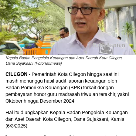
Cilegon
Masih
Menunggu
Audit
Kepala Badan Pengelola Keuangan dan Aset Daerah Kota Cilegon,
Dana Sujaksani (Foto:Istimewa)
BPK
CILEGON
- Pemerintah Kota Cilegon hingga saat ini
masih menunggu hasil audit laporan keuangan oleh
Badan Pemeriksa Keuangan (BPK) terkait dengan
pembayaran honor guru madrasah triwulan terakhir, yakni
Oktober hingga Desember 2024.
Hal itu diungkapkan Kepala Badan Pengelola Keuangan
dan Aset Daerah Kota Cilegon, Dana Sujaksani, Kamis
(6/3/2025).