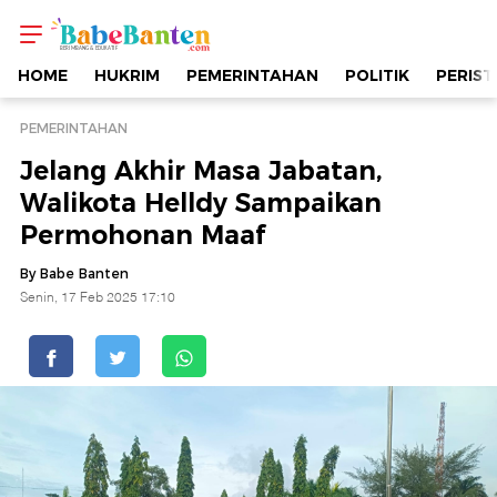
Jelang
Akhir
HOME
HUKRIM
PEMERINTAHAN
POLITIK
PERIST
Masa
PEMERINTAHAN
Jelang Akhir Masa Jabatan,
Jabatan,
Walikota Helldy Sampaikan
Permohonan Maaf
Walikota
By Babe Banten
Helldy
Senin, 17 Feb 2025 17:10
Sampaikan
Permohonan
Maaf