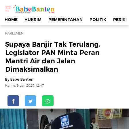
Supaya
Banjir
HOME
HUKRIM
PEMERINTAHAN
POLITIK
PERIST
Tak
PARLEMEN
Supaya Banjir Tak Terulang,
Terulang,
Legislator PAN Minta Peran
Mantri Air dan Jalan
Legislator
Dimaksimalkan
PAN
By Babe Banten
Kamis, 9 Jan 2025 12:47
Minta
Peran
Mantri