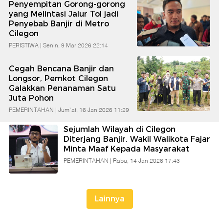
Penyempitan Gorong-gorong
Banten
yang Melintasi Jalur Tol jadi
Penyebab Banjir di Metro
Cilegon
PERISTIWA |
Senin, 9 Mar 2026 22:14
Cegah Bencana Banjir dan
Longsor, Pemkot Cilegon
Galakkan Penanaman Satu
Juta Pohon
PEMERINTAHAN |
Jum`at, 16 Jan 2026 11:29
Sejumlah Wilayah di Cilegon
Diterjang Banjir, Wakil Walikota Fajar
Minta Maaf Kepada Masyarakat
PEMERINTAHAN |
Rabu, 14 Jan 2026 17:43