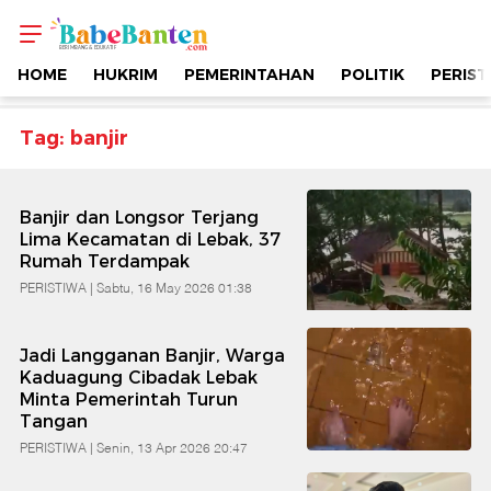
Topik
-
HOME
HUKRIM
PEMERINTAHAN
POLITIK
PERIST
Banjir
Tag: banjir
|
Banjir dan Longsor Terjang
Berimbang
Lima Kecamatan di Lebak, 37
Rumah Terdampak
&
PERISTIWA |
Sabtu, 16 May 2026 01:38
Edukatif
Jadi Langganan Banjir, Warga
Kaduagung Cibadak Lebak
Minta Pemerintah Turun
|
Tangan
PERISTIWA |
Senin, 13 Apr 2026 20:47
Babe