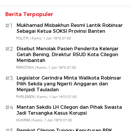
Berita Terpopuler
#1
Mukhamad Misbakhun Resmi Lantik Robinsar
Sebagai Ketua SOKSI Provinsi Banten
POLITIK |
Kamis, 1 Jan 1970 07:00
#2
Disebut Menolak Pasien Penderita Kelenjar
Getah Bening, Direktur RSUD Kota Cilegon
Membantah
PERISTIWA |
Kamis, 1 Jan 1970 07:00
#3
Legislator Gerindra Minta Walikota Robinsar
Pilih Sekda yang Ngerti Anggaran dan
Menjadi Tauladan
PARLEMEN |
Kamis, 1 Jan 1970 07:00
#4
Mantan Sekdis LH Cilegon dan Pihak Swasta
Jadi Tersangka Kasus Korupsi
HUKRIM |
Kamis, 1 Jan 1970 07:00
#5
Pemkot Cilegon Tunggu Keputusan BPK