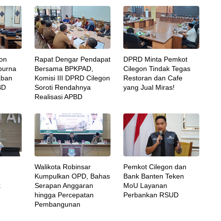
on
Rapat Dengar Pendapat
DPRD Minta Pemkot
purna
Bersama BPKPAD,
Cilegon Tindak Tegas
aban
Komisi III DPRD Cilegon
Restoran dan Cafe
BD
Soroti Rendahnya
yang Jual Miras!
Realisasi APBD
Walikota Robinsar
Pemkot Cilegon dan
Kumpulkan OPD, Bahas
Bank Banten Teken
k
Serapan Anggaran
MoU Layanan
hingga Percepatan
Perbankan RSUD
Pembangunan