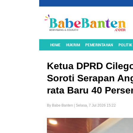
HOME
HUKRIM
PEMERINTAHAN
POLITIK
Ketua DPRD Cilego
Soroti Serapan An
rata Baru 40 Perse
By Babe Banten | Selasa, 7 Jul 2026 15:22