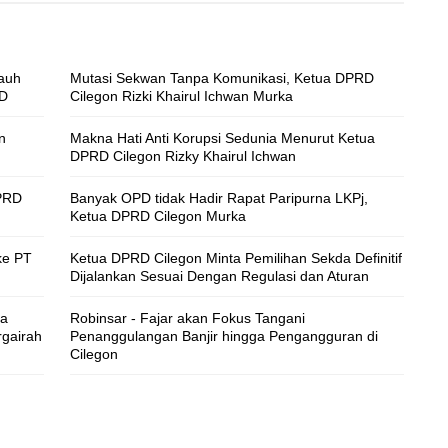
jauh
Mutasi Sekwan Tanpa Komunikasi, Ketua DPRD
RD
Cilegon Rizki Khairul Ichwan Murka
n
Makna Hati Anti Korupsi Sedunia Menurut Ketua
DPRD Cilegon Rizky Khairul Ichwan
DPRD
Banyak OPD tidak Hadir Rapat Paripurna LKPj,
Ketua DPRD Cilegon Murka
ke PT
Ketua DPRD Cilegon Minta Pemilihan Sekda Definitif
Dijalankan Sesuai Dengan Regulasi dan Aturan
ta
Robinsar - Fajar akan Fokus Tangani
rgairah
Penanggulangan Banjir hingga Pengangguran di
Cilegon