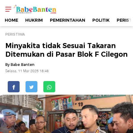
Minyakita
tidak
HOME
HUKRIM
PEMERINTAHAN
POLITIK
PERIST
Sesuai
PERISTIWA
Minyakita tidak Sesuai Takaran
Takaran
Ditemukan di Pasar Blok F Cilegon
Ditemukan
By Babe Banten
Selasa, 11 Mar 2025 18:46
di
Pasar
Blok
F