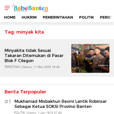
Topik
-
HOME
HUKRIM
PEMERINTAHAN
POLITIK
PERIST
Minyak
Tag: minyak kita
Kita
Minyakita tidak Sesuai
|
Takaran Ditemukan di Pasar
Blok F Cilegon
Berimbang
PERISTIWA |
Selasa, 11 Mar 2025 18:46
&
Berita Terpopuler
Edukatif
#1
Mukhamad Misbakhun Resmi Lantik Robinsar
|
Sebagai Ketua SOKSI Provinsi Banten
POLITIK |
Kamis, 1 Jan 1970 07:00