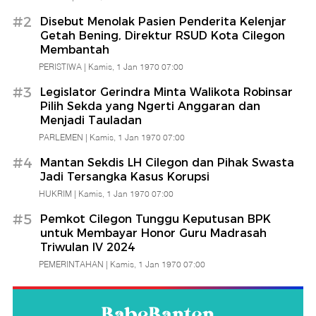
Babe
#2
Disebut Menolak Pasien Penderita Kelenjar
Getah Bening, Direktur RSUD Kota Cilegon
Membantah
Banten
PERISTIWA |
Kamis, 1 Jan 1970 07:00
#3
Legislator Gerindra Minta Walikota Robinsar
Pilih Sekda yang Ngerti Anggaran dan
Menjadi Tauladan
PARLEMEN |
Kamis, 1 Jan 1970 07:00
#4
Mantan Sekdis LH Cilegon dan Pihak Swasta
Jadi Tersangka Kasus Korupsi
HUKRIM |
Kamis, 1 Jan 1970 07:00
#5
Pemkot Cilegon Tunggu Keputusan BPK
untuk Membayar Honor Guru Madrasah
Triwulan IV 2024
PEMERINTAHAN |
Kamis, 1 Jan 1970 07:00