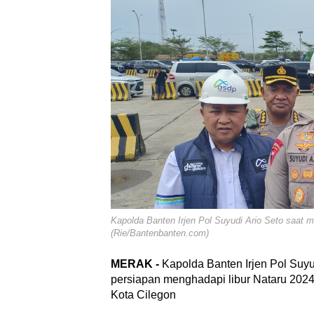
Kapolda Banten Irjen Pol Suyudi Ario Seto saat
(Rie/Bantenbanten.com)
MERAK -
Kapolda Banten Irjen Pol Suy
persiapan menghadapi libur Nataru 202
Kota Cilegon