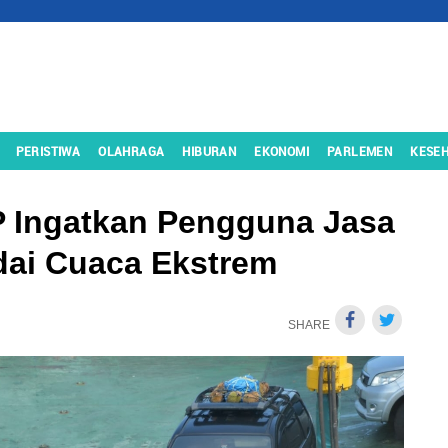
PERISTIWA
OLAHRAGA
HIBURAN
EKONOMI
PARLEMEN
KESE
P Ingatkan Pengguna Jasa
dai Cuaca Ekstrem
SHARE