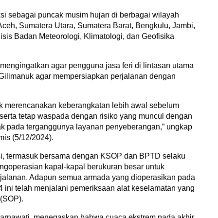
si sebagai puncak musim hujan di berbagai wilayah
Aceh, Sumatera Utara, Sumatera Barat, Bengkulu, Jambi,
sis Badan Meteorologi, Klimatologi, dan Geofisika
 mengingatkan agar pengguna jasa feri di lintasan utama
-Gilimanuk agar mempersiapkan perjalanan dengan
k merencanakan keberangkatan lebih awal sebelum
, serta tetap waspada dengan risiko yang muncul dengan
ak pada terganggunya layanan penyeberangan,” ungkap
mis (5/12/2024).
si, termasuk bersama dengan KSOP dan BPTD selaku
pengoperasian kapal-kapal berukuran besar untuk
jalanan. Adapun semua armada yang dioperasikan pada
 ini telah menjalani pemeriksaan alat keselamatan yang
 (SOP).
arnawati, menegaskan bahwa cuaca ekstrem pada akhir