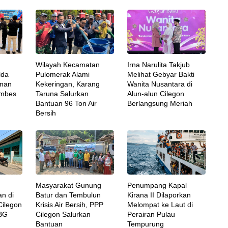
Wilayah Kecamatan
Irna Narulita Takjub
lda
Pulomerak Alami
Melihat Gebyar Bakti
anan
Kekeringan, Karang
Wanita Nusantara di
ombes
Taruna Salurkan
Alun-alun Cilegon
Bantuan 96 Ton Air
Berlangsung Meriah
Bersih
Masyarakat Gunung
Penumpang Kapal
an di
Batur dan Tembulun
Kirana II Dilaporkan
Cilegon
Krisis Air Bersih, PPP
Melompat ke Laut di
MBG
Cilegon Salurkan
Perairan Pulau
Bantuan
Tempurung