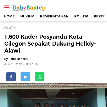
1.600
Kader
HOME
HUKRIM
PEMERINTAHAN
POLITIK
PERIST
Posyandu
POLITIK
1.600 Kader Posyandu Kota
Kota
Cilegon Sepakat Dukung Helldy-
Alawi
Cilegon
By Babe Banten
Sepakat
Jum`at, 22 Nov 2024 17:50
Dukung
Helldy-
Alawi