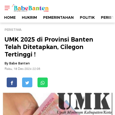
UMK
2025
HOME
HUKRIM
PEMERINTAHAN
POLITIK
PERIST
di
PERISTIWA
UMK 2025 di Provinsi Banten
Provinsi
Telah Ditetapkan, Cilegon
Tertinggi !
Banten
By Babe Banten
Telah
Rabu, 18 Des 2024 22:05
Ditetapkan,
Cilegon
Tertinggi