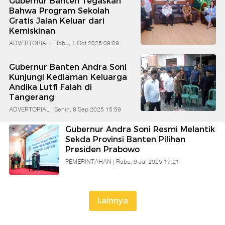
Gubernur Banten Tegaskan
Babe
Bahwa Program Sekolah
Gratis Jalan Keluar dari
Kemiskinan
Banten
ADVERTORIAL |
Rabu, 1 Oct 2025 09:09
Gubernur Banten Andra Soni
Kunjungi Kediaman Keluarga
Andika Lutfi Falah di
Tangerang
ADVERTORIAL |
Senin, 8 Sep 2025 15:59
Gubernur Andra Soni Resmi Melantik
Sekda Provinsi Banten Pilihan
Presiden Prabowo
PEMERINTAHAN |
Rabu, 9 Jul 2025 17:21