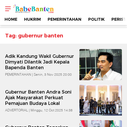
Topik
-
HOME
HUKRIM
PEMERINTAHAN
POLITIK
PERIST
Gubernur
Tag: gubernur banten
Banten
Adik Kandung Wakil Gubernur
|
Dimyati Dilantik Jadi Kepala
Bapenda Banten
Berimbang
PEMERINTAHAN |
Senin, 3 Nov 2025 20:00
&
Gubernur Banten Andra Soni
Ajak Masyarakat Perkuat
Pemajuan Budaya Lokal
Edukatif
ADVERTORIAL |
Minggu, 12 Oct 2025 14:38
|