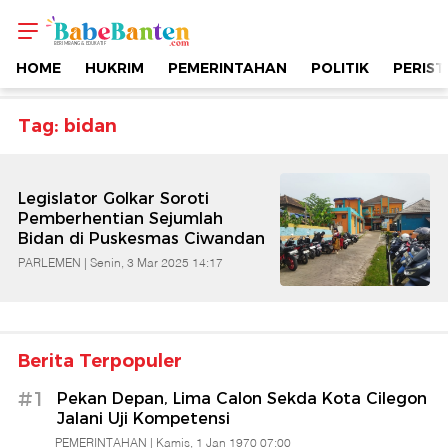
Topik
-
HOME
HUKRIM
PEMERINTAHAN
POLITIK
PERIST
Bidan
Tag: bidan
|
Legislator Golkar Soroti
Berimbang
Pemberhentian Sejumlah
Bidan di Puskesmas Ciwandan
&
PARLEMEN |
Senin, 3 Mar 2025 14:17
Edukatif
Berita Terpopuler
|
#1
Pekan Depan, Lima Calon Sekda Kota Cilegon
Babe
Jalani Uji Kompetensi
PEMERINTAHAN |
Kamis, 1 Jan 1970 07:00