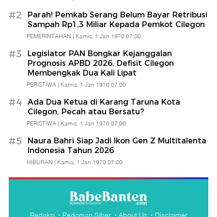
Banten
#2
Parah! Pemkab Serang Belum Bayar Retribusi
Sampah Rp1,3 Miliar Kepada Pemkot Cilegon
PEMERINTAHAN |
Kamis, 1 Jan 1970 07:00
#3
Legislator PAN Bongkar Kejanggalan
Prognosis APBD 2026, Defisit Cilegon
Membengkak Dua Kali Lipat
PERISTIWA |
Kamis, 1 Jan 1970 07:00
#4
Ada Dua Ketua di Karang Taruna Kota
Cilegon, Pecah atau Bersatu?
PERISTIWA |
Kamis, 1 Jan 1970 07:00
#5
Naura Bahri Siap Jadi Ikon Gen Z Multitalenta
Indonesia Tahun 2026
HIBURAN |
Kamis, 1 Jan 1970 07:00
Redaksi
Pedoman Siber
About Us
Disclaimer