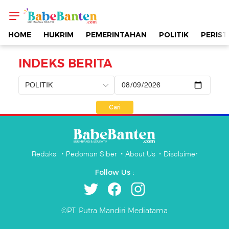
Indeks
Berita
HOME
HUKRIM
PEMERINTAHAN
POLITIK
PERIST
|
INDEKS BERITA
BabeBanten.com
Cari
Redaksi
Pedoman Siber
About Us
Disclaimer
Follow Us :
©PT. Putra Mandiri Mediatama