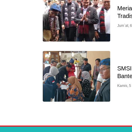
Meri
Tradi
Jum`at, 
SMSI 
Bante
Kamis, 5