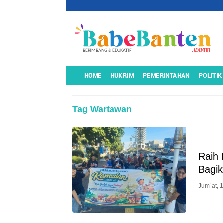
HOME
HUKRIM
PEMERINTAHAN
POLITIK
Tag Wartawan
Raih 
Bagik
Jum`at, 