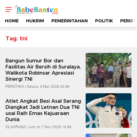
Topik
-
HOME
HUKRIM
PEMERINTAHAN
POLITIK
PERIST
Tni
Tag: tni
|
Bangun Sumur Bor dan
Berimbang
Fasilitas Air Bersih di Suralaya,
Walikota Robinsar Apresiasi
Sinergi TNI
&
PERISTIWA |
Selasa, 3 Mar 2026 20:36
Edukatif
Atlet Angkat Besi Asal Serang
Diangkat Jadi Letnan Dua TNI
|
usai Raih Emas Kejuaraan
Dunia
OLAHRAGA |
Jum`at, 7 Nov 2025 13:58
Babe