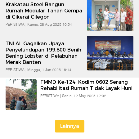
Krakatau Steel Bangun
Banten
Rumah Modular Tahan Gempa
di Cikerai Cilegon
PERISTIWA |
Kamis, 28 Aug 2025 10:54
TNI AL Gagalkan Upaya
Penyelundupan 199.800 Benih
Bening Lobster di Pelabuhan
Merak Banten
PERISTIWA |
Minggu, 1 Jun 2025 18:14
TMMD Ke-124, Kodim 0602 Serang
Rehabilitasi Rumah Tidak Layak Huni
PERISTIWA |
Senin, 12 May 2025 12:02