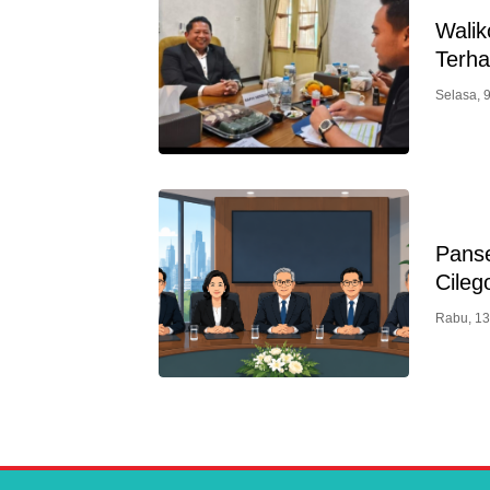
Walik
Terh
Selasa, 
Pans
Cileg
Rabu, 13