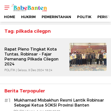
Topik
-
HOME
HUKRIM
PEMERINTAHAN
POLITIK
PERIST
Pilkada
Tag: pilkada cilegpn
Cilegpn
Rapat Pleno Tingkat Kota
|
Tuntas, Robinsar - Fajar
Pemenang Pilkada Cilegon
2024
Berimbang
POLITIK |
Selasa, 3 Des 2024 18:24
&
Edukatif
Berita Terpopuler
#1
Mukhamad Misbakhun Resmi Lantik Robinsar
|
Sebagai Ketua SOKSI Provinsi Banten