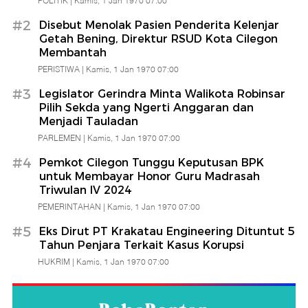
POLITIK |
Kamis, 1 Jan 1970 07:00
Babe
#2
Disebut Menolak Pasien Penderita Kelenjar
Getah Bening, Direktur RSUD Kota Cilegon
Banten
Membantah
PERISTIWA |
Kamis, 1 Jan 1970 07:00
#3
Legislator Gerindra Minta Walikota Robinsar
Pilih Sekda yang Ngerti Anggaran dan
Menjadi Tauladan
PARLEMEN |
Kamis, 1 Jan 1970 07:00
#4
Pemkot Cilegon Tunggu Keputusan BPK
untuk Membayar Honor Guru Madrasah
Triwulan IV 2024
PEMERINTAHAN |
Kamis, 1 Jan 1970 07:00
#5
Eks Dirut PT Krakatau Engineering Dituntut 5
Tahun Penjara Terkait Kasus Korupsi
HUKRIM |
Kamis, 1 Jan 1970 07:00