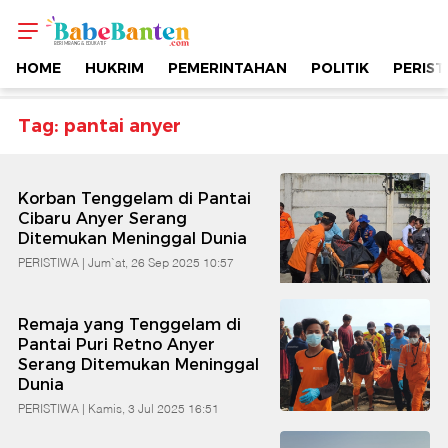
Topik
-
HOME
HUKRIM
PEMERINTAHAN
POLITIK
PERIST
Pantai
Tag: pantai anyer
Anyer
Korban Tenggelam di Pantai
|
Cibaru Anyer Serang
Ditemukan Meninggal Dunia
Berimbang
PERISTIWA |
Jum`at, 26 Sep 2025 10:57
&
Remaja yang Tenggelam di
Pantai Puri Retno Anyer
Serang Ditemukan Meninggal
Edukatif
Dunia
PERISTIWA |
Kamis, 3 Jul 2025 16:51
|