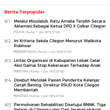
Berita Terpopuler
#1
Melalui Musdalub, Ratu Amalia Terpilih Secara
Aklamasi Sebagai Ketua DPD II Golkar Cilegon
POLITIK |
Kamis, 1 Jan 1970 07:00
#2
Ini Kriteria Sekda Cilegon Menurut Walikota
Robinsar
PEMERINTAHAN |
Kamis, 1 Jan 1970 07:00
#3
Lintas Organisasi di Kabupaten Lebak Gelar
Aksi Damai Stop Kekerasan Terhadap Anak
PERISTIWA |
Kamis, 1 Jan 1970 07:00
#4
Disebut Menolak Pasien Penderita Kelenjar
Getah Bening, Direktur RSUD Kota Cilegon
Membantah
PERISTIWA |
Kamis, 1 Jan 1970 07:00
#5
Permohonan Rehabilitasi Disetujui BNNK, Tiga
Pelajar di Cilegon Lolos Dari Jeratan Hukum