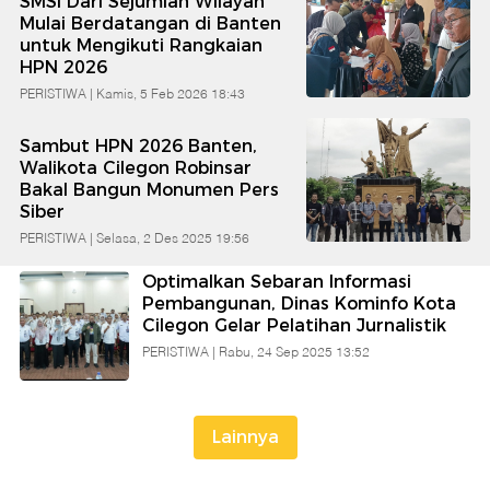
SMSI Dari Sejumlah Wilayah
Banten
Mulai Berdatangan di Banten
untuk Mengikuti Rangkaian
HPN 2026
PERISTIWA |
Kamis, 5 Feb 2026 18:43
Sambut HPN 2026 Banten,
Walikota Cilegon Robinsar
Bakal Bangun Monumen Pers
Siber
PERISTIWA |
Selasa, 2 Des 2025 19:56
Optimalkan Sebaran Informasi
Pembangunan, Dinas Kominfo Kota
Cilegon Gelar Pelatihan Jurnalistik
PERISTIWA |
Rabu, 24 Sep 2025 13:52