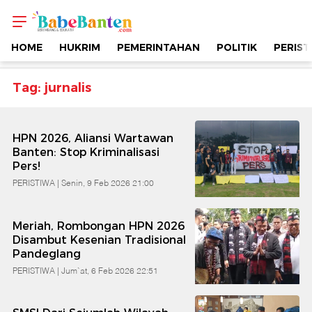
Topik
-
HOME
HUKRIM
PEMERINTAHAN
POLITIK
PERIST
Jurnalis
Tag: jurnalis
|
HPN 2026, Aliansi Wartawan
Berimbang
Banten: Stop Kriminalisasi
Pers!
&
PERISTIWA |
Senin, 9 Feb 2026 21:00
Edukatif
Meriah, Rombongan HPN 2026
Disambut Kesenian Tradisional
Pandeglang
|
PERISTIWA |
Jum`at, 6 Feb 2026 22:51
Babe