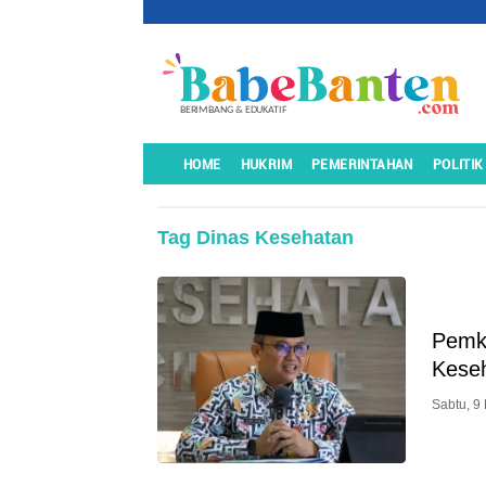
HOME
HUKRIM
PEMERINTAHAN
POLITIK
Tag Dinas Kesehatan
Pemko
Keseh
Sabtu, 9