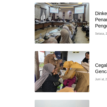
Dink
Pena
Peng
Selasa, 
Cega
Genca
Jum`at, 