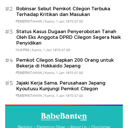
Babe
#2
Robinsar Sebut Pemkot Cilegon Terbuka
Terhadap Kritikan dan Masukan
Banten
PEMERINTAHAN |
Kamis, 1 Jan 1970 07:00
#3
Status Kasus Dugaan Penyerobotan Tanah
Oleh Eks Anggota DPRD Cilegon Segera Naik
Penyidikan
HUKRIM |
Kamis, 1 Jan 1970 07:00
#4
Pemkot Cilegon Siapkan 200 Orang untuk
Bekerja di Hokkaido Jepang
PEMERINTAHAN |
Kamis, 1 Jan 1970 07:00
#5
Jajaki Kerja Sama, Perusahaan Jepang
Kyoutusu Kunjungi Pemkot Cilegon
PEMERINTAHAN |
Kamis, 1 Jan 1970 07:00
Redaksi
Pedoman Siber
About Us
Disclaimer