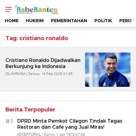
Topik
-
HOME
HUKRIM
PEMERINTAHAN
POLITIK
PERIST
Cristiano
Tag: cristiano ronaldo
Ronaldo
Cristiano Ronaldo Dijadwalkan
|
Berkunjung ke Indonesia
OLAHRAGA |
Selasa, 18 Feb 2025 01:05
Berimbang
&
Berita Terpopuler
Edukatif
#1
DPRD Minta Pemkot Cilegon Tindak Tegas
|
Restoran dan Cafe yang Jual Miras!
ADVERTORIAL |
Kamis, 1 Jan 1970 07:00