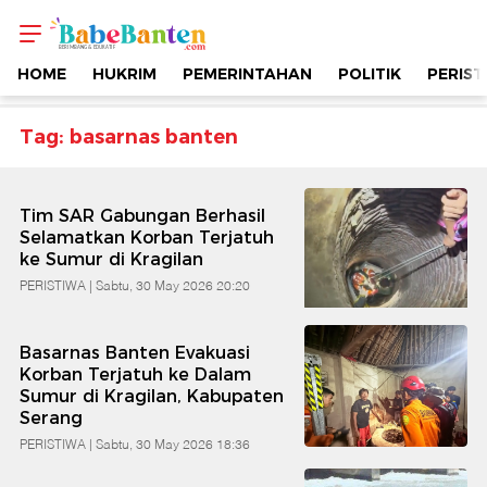
Topik
-
HOME
HUKRIM
PEMERINTAHAN
POLITIK
PERIST
Basarnas
Tag: basarnas banten
Banten
Tim SAR Gabungan Berhasil
|
Selamatkan Korban Terjatuh
ke Sumur di Kragilan
Berimbang
PERISTIWA |
Sabtu, 30 May 2026 20:20
&
Basarnas Banten Evakuasi
Korban Terjatuh ke Dalam
Sumur di Kragilan, Kabupaten
Edukatif
Serang
PERISTIWA |
Sabtu, 30 May 2026 18:36
|