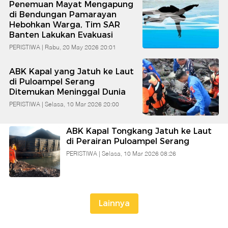
Penemuan Mayat Mengapung
Babe
di Bendungan Pamarayan
Hebohkan Warga, Tim SAR
Banten Lakukan Evakuasi
Banten
PERISTIWA |
Rabu, 20 May 2026 20:01
ABK Kapal yang Jatuh ke Laut
di Puloampel Serang
Ditemukan Meninggal Dunia
PERISTIWA |
Selasa, 10 Mar 2026 20:00
ABK Kapal Tongkang Jatuh ke Laut
di Perairan Puloampel Serang
PERISTIWA |
Selasa, 10 Mar 2026 08:26