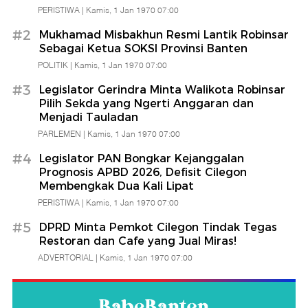
PERISTIWA |
Kamis, 1 Jan 1970 07:00
Babe
#2
Mukhamad Misbakhun Resmi Lantik Robinsar
Sebagai Ketua SOKSI Provinsi Banten
Banten
POLITIK |
Kamis, 1 Jan 1970 07:00
#3
Legislator Gerindra Minta Walikota Robinsar
Pilih Sekda yang Ngerti Anggaran dan
Menjadi Tauladan
PARLEMEN |
Kamis, 1 Jan 1970 07:00
#4
Legislator PAN Bongkar Kejanggalan
Prognosis APBD 2026, Defisit Cilegon
Membengkak Dua Kali Lipat
PERISTIWA |
Kamis, 1 Jan 1970 07:00
#5
DPRD Minta Pemkot Cilegon Tindak Tegas
Restoran dan Cafe yang Jual Miras!
ADVERTORIAL |
Kamis, 1 Jan 1970 07:00