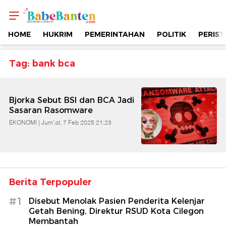
Topik
-
HOME
HUKRIM
PEMERINTAHAN
POLITIK
PERIST
Bank
Tag: bank bca
Bca
Bjorka Sebut BSI dan BCA Jadi
|
Sasaran Rasomware
EKONOMI |
Jum`at, 7 Feb 2025 21:23
Berimbang
&
Berita Terpopuler
Edukatif
#1
Disebut Menolak Pasien Penderita Kelenjar
|
Getah Bening, Direktur RSUD Kota Cilegon
Membantah