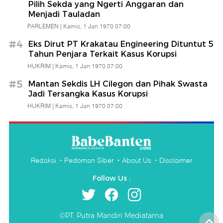
Pilih Sekda yang Ngerti Anggaran dan
Edukatif
Menjadi Tauladan
PARLEMEN |
Kamis, 1 Jan 1970 07:00
|
#4
Eks Dirut PT Krakatau Engineering Dituntut 5
Tahun Penjara Terkait Kasus Korupsi
Babe
HUKRIM |
Kamis, 1 Jan 1970 07:00
#5
Mantan Sekdis LH Cilegon dan Pihak Swasta
Banten
Jadi Tersangka Kasus Korupsi
HUKRIM |
Kamis, 1 Jan 1970 07:00
Redaksi
Pedoman Siber
About Us
Disclaimer
Follow Us :
©PT. Putra Mandiri Mediatama