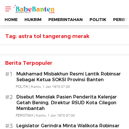
Topik
-
HOME
HUKRIM
PEMERINTAHAN
POLITIK
PERIST
Astra
Tag: astra tol tangerang merak
Tol
Tangerang
Berita Terpopuler
#1
Mukhamad Misbakhun Resmi Lantik Robinsar
Merak
Sebagai Ketua SOKSI Provinsi Banten
POLITIK |
Kamis, 1 Jan 1970 07:00
|
#2
Disebut Menolak Pasien Penderita Kelenjar
Getah Bening, Direktur RSUD Kota Cilegon
Berimbang
Membantah
PERISTIWA |
Kamis, 1 Jan 1970 07:00
&
#3
Legislator Gerindra Minta Walikota Robinsar